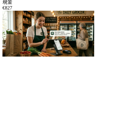
現金
€827
+53%
全通路營收