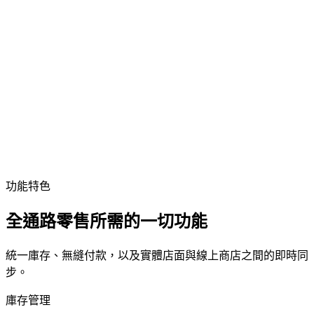
−79%
缺貨事件
+44%
毛利率提升
功能特色
全通路零售所需的一切功能
統一庫存、無縫付款，以及實體店面與線上商店之間的即時同
步。
庫存管理