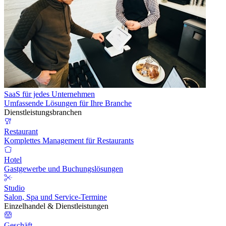
SaaS für jedes Unternehmen
Umfassende Lösungen für Ihre Branche
Dienstleistungsbranchen
Restaurant
Komplettes Management für Restaurants
Hotel
Gastgewerbe und Buchungslösungen
Studio
Salon, Spa und Service-Termine
Einzelhandel & Dienstleistungen
Geschäft