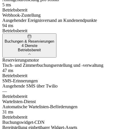
5 ms
Betriebsbereit
Webhook-Zustellung
Ausgehender Ereignisversand an Kundenendpunkte
94 ms
Betriebsbereit
Buchungen & Reservierungen
4 Dienste
Betriebsbereit
Reservierungsmotor
Tisch- und Zimmerbuchungserstellung und -verwaltung
47 ms
Betriebsbereit
SMS-Erinnerungen
Ausgehende SMS über Twilio
—
Betriebsbereit
Wartelisten-Dienst
Automatische Wartelisten-Beförderungen
31 ms
Betriebsbereit
Buchungswidget-CDN
Bereitstellung einbettbarer Widget-Assets