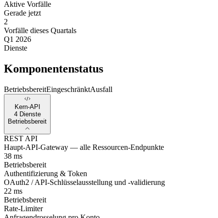
Aktive Vorfälle
Gerade jetzt
2
Vorfälle dieses Quartals
Q1 2026
Dienste
Komponentenstatus
Betriebsbereit
Eingeschränkt
Ausfall
Kern-API
4 Dienste
Betriebsbereit
REST API
Haupt-API-Gateway — alle Ressourcen-Endpunkte
38 ms
Betriebsbereit
Authentifizierung & Token
OAuth2 / API-Schlüsselausstellung und -validierung
22 ms
Betriebsbereit
Rate-Limiter
Anfragendrosselung pro Konto