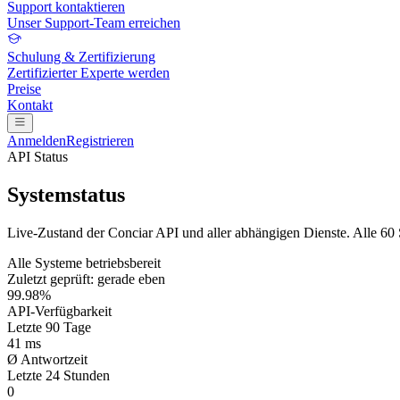
Support kontaktieren
Unser Support-Team erreichen
Schulung & Zertifizierung
Zertifizierter Experte werden
Preise
Kontakt
Anmelden
Registrieren
API Status
Systemstatus
Live-Zustand der Conciar API und aller abhängigen Dienste. Alle 60 
Alle Systeme betriebsbereit
Zuletzt geprüft: gerade eben
99.98%
API-Verfügbarkeit
Letzte 90 Tage
41 ms
Ø Antwortzeit
Letzte 24 Stunden
0