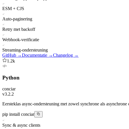
ESM + CJS
Auto-paginering
Retry met backoff
Webhook-verificatie
Streaming-ondersteuning
GitHub →
Documentatie →
Changelog →
1.2k
Python
conciar
v3.2.2
Eersteklas async-ondersteuning met zowel synchrone als asynchrone
pip install conciar
Sync & async clients