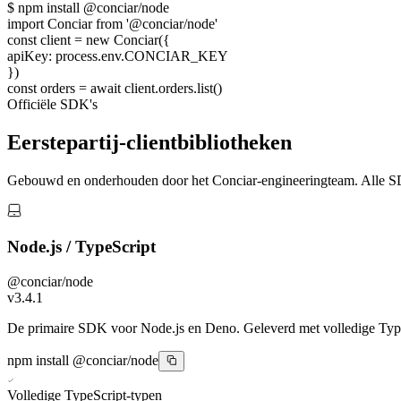
$
npm
install
@conciar/node
import
Conciar
from
'@conciar/node'
const
client =
new
Conciar({
apiKey
:
process.env.CONCIAR_KEY
})
const
orders =
await
client.orders.list()
Officiële SDK's
Eerstepartij-clientbibliotheken
Gebouwd en onderhouden door het Conciar-engineeringteam. Alle SDK'
Node.js / TypeScript
@conciar/node
v3.4.1
De primaire SDK voor Node.js en Deno. Geleverd met volledige Type
npm install @conciar/node
Volledige TypeScript-typen