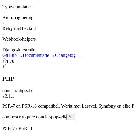
Type-annotaties
Auto-paginering
Retry met backoff
Webhook-helpers
Django-integratie
GitHub →
Documentatie →
Changelog →
870
PHP
conciar/php-sdk
v3.1.1
PSR-7 en PSR-18 compatibel. Werkt met Laravel, Symfony en elke PS
composer require conciar/php-sdk
PSR-7 / PSR-18