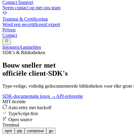
Contact Support
Neem contact op met ons team
Training & Certificering
Word een gecertificeerd expert
Prijzen
Contact
Inloggen
Aanmelden
SDK's & Bibliotheken
Bouw sneller met
officiële client-SDK's
Type-veilige, volledig gedocumenteerde bibliotheken voor elke grote 
SDK-documentatie lezen →
API-referentie
MIT-licentie
Auto-retry met backoff
TypeScript-first
Open source
Terminal
npm
pip
composer
go