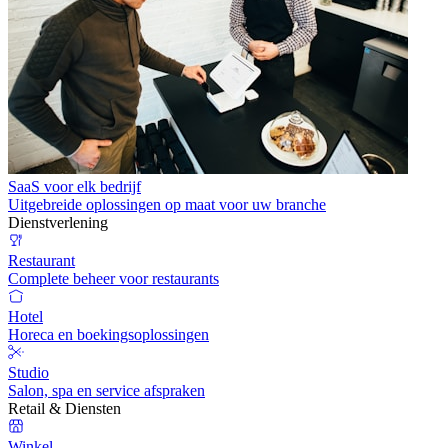
SaaS voor elk bedrijf
Uitgebreide oplossingen op maat voor uw branche
Dienstverlening
Restaurant
Complete beheer voor restaurants
Hotel
Horeca en boekingsoplossingen
Studio
Salon, spa en service afspraken
Retail & Diensten
Winkel