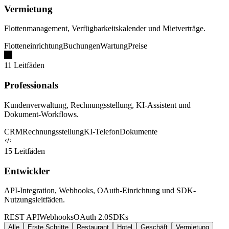
Vermietung
Flottenmanagement, Verfügbarkeitskalender und Mietverträge.
Flotteneinrichtung
Buchungen
Wartung
Preise
11 Leitfäden
Professionals
Kundenverwaltung, Rechnungsstellung, KI-Assistent und
Dokument-Workflows.
CRM
Rechnungsstellung
KI-Telefon
Dokumente
15 Leitfäden
Entwickler
API-Integration, Webhooks, OAuth-Einrichtung und SDK-
Nutzungsleitfäden.
REST API
Webhooks
OAuth 2.0
SDKs
Alle
Erste Schritte
Restaurant
Hotel
Geschäft
Vermietung