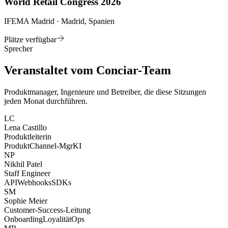
World Retail Congress 2026
IFEMA Madrid · Madrid, Spanien
Plätze verfügbar
Sprecher
Veranstaltet vom Conciar-Team
Produktmanager, Ingenieure und Betreiber, die diese Sitzungen
jeden Monat durchführen.
LC
Lena Castillo
Produktleiterin
Produkt
Channel-Mgr
KI
NP
Nikhil Patel
Staff Engineer
API
Webhooks
SDKs
SM
Sophie Meier
Customer-Success-Leitung
Onboarding
Loyalität
Ops