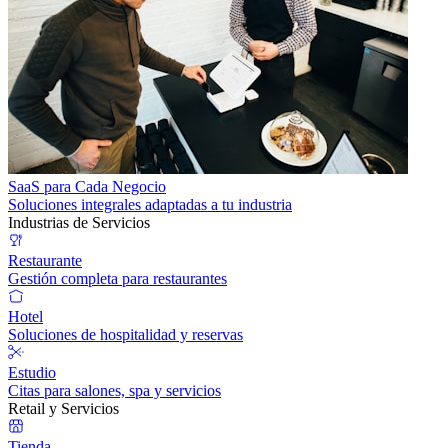
SaaS para Cada Negocio
Soluciones integrales adaptadas a tu industria
Industrias de Servicios
Restaurante
Gestión completa para restaurantes
Hotel
Soluciones de hospitalidad y reservas
Estudio
Citas para salones, spa y servicios
Retail y Servicios
Tienda