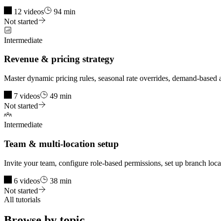
12 videos
94 min
Not started
Intermediate
Revenue & pricing strategy
Master dynamic pricing rules, seasonal rate overrides, demand-based 
7 videos
49 min
Not started
Intermediate
Team & multi-location setup
Invite your team, configure role-based permissions, set up branch locat
6 videos
38 min
Not started
All tutorials
Browse by topic