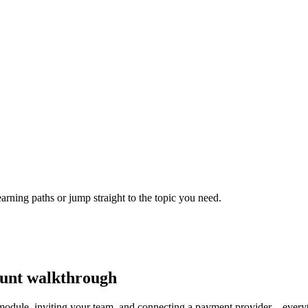
arning paths or jump straight to the topic you need.
ount walkthrough
 module, inviting your team, and connecting a payment provider—everyt