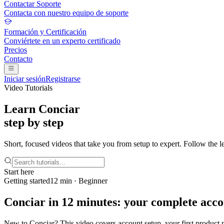
Contactar Soporte
Contacta con nuestro equipo de soporte
Formación y Certificación
Conviértete en un experto certificado
Precios
Contacto
Iniciar sesión
Registrarse
Video Tutorials
Learn Conciar
step by step
Short, focused videos that take you from setup to expert. Follow the le
Start here
Getting started
12 min · Beginner
Conciar in 12 minutes: your complete acc
New to Conciar? This video covers account setup, your first product