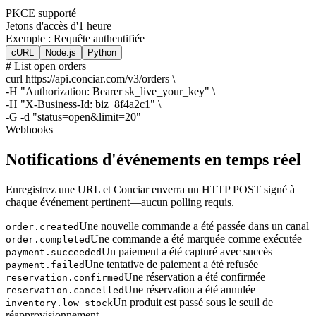
PKCE supporté
Jetons d'accès d'1 heure
Exemple : Requête authentifiée
cURL
Node.js
Python
# List open orders
curl
https://api.conciar.com/v3/orders \
-H
"Authorization: Bearer sk_live_your_key"
\
-H
"X-Business-Id: biz_8f4a2c1"
\
-G
-d
"status=open&limit=20"
Webhooks
Notifications d'événements en temps réel
Enregistrez une URL et Conciar enverra un HTTP POST signé à
chaque événement pertinent—aucun polling requis.
Une nouvelle commande a été passée dans un canal
order.created
Une commande a été marquée comme exécutée
order.completed
Un paiement a été capturé avec succès
payment.succeeded
Une tentative de paiement a été refusée
payment.failed
Une réservation a été confirmée
reservation.confirmed
Une réservation a été annulée
reservation.cancelled
Un produit est passé sous le seuil de
inventory.low_stock
réapprovisionnement