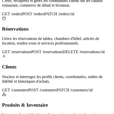
Créez, récupérez et gérez les commandes clients sur les canaux
restaurant, commerce de détail et livraison.
GET /orders
POST /orders
PATCH /orders/:id
Réservations
Gérez les réservations de tables, chambres d'hôtel, articles de
location, rendez-vous et services professionnels.
GET /reservations
POST /reservations
DELETE /reservations/:id
Clients
Stockez et interrogez les profils clients, coordonnées, soldes de
fidélité et historiques d'achats.
GET /customers
POST /customers
PATCH /customers/:id
Produits & Inventaire