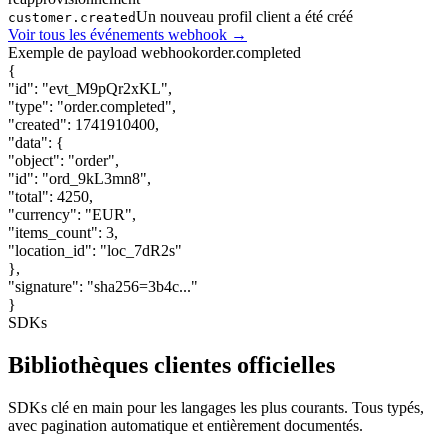
Un nouveau profil client a été créé
customer.created
Voir tous les événements webhook →
Exemple de payload webhook
order.completed
{
"id"
:
"evt_M9pQr2xKL"
,
"type"
:
"order.completed"
,
"created"
:
1741910400
,
"data"
: {
"object"
:
"order"
,
"id"
:
"ord_9kL3mn8"
,
"total"
:
4250
,
"currency"
:
"EUR"
,
"items_count"
:
3
,
"location_id"
:
"loc_7dR2s"
},
"signature"
:
"sha256=3b4c..."
}
SDKs
Bibliothèques clientes officielles
SDKs clé en main pour les langages les plus courants. Tous typés,
avec pagination automatique et entièrement documentés.