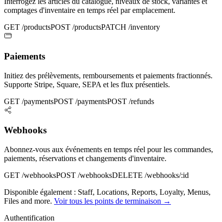
Interrogez les articles du catalogue, niveaux de stock, variantes et
comptages d'inventaire en temps réel par emplacement.
GET /products
POST /products
PATCH /inventory
Paiements
Initiez des prélèvements, remboursements et paiements fractionnés.
Supporte Stripe, Square, SEPA et les flux présentiels.
GET /payments
POST /payments
POST /refunds
Webhooks
Abonnez-vous aux événements en temps réel pour les commandes,
paiements, réservations et changements d'inventaire.
GET /webhooks
POST /webhooks
DELETE /webhooks/:id
Disponible également :
Staff
,
Locations
,
Reports
,
Loyalty
,
Menus
,
Files
and more.
Voir tous les points de terminaison →
Authentification