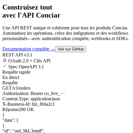
Construisez tout
avec l'API Conciar
Une API REST unique et cohérente pour tous les produits Conciar.
Automatisez les opérations, créez des intégrations et des workflows
personnalisés—avec authentification complète, webhooks et SDKs.
Documentation complète →
Voir sur GitHub
REST API v3.1
OAuth 2.0 + Clés API
Spec OpenAPI 3.1
Requête rapide
En direct
Requête
GET
/v3/orders
Authorization
:
Bearer co_live_···
Content-Type
:
application/json
X-Business-Id
:
biz_8f4a2c1
Réponse
200 OK
{
"data"
: [
{
"id"
:
"ord_9kL3mn8"
,