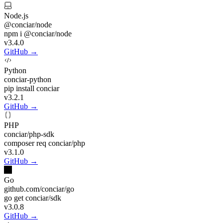
Node.js
@conciar/node
npm i @conciar/node
v3.4.0
GitHub →
Python
conciar-python
pip install conciar
v3.2.1
GitHub →
PHP
conciar/php-sdk
composer req conciar/php
v3.1.0
GitHub →
Go
github.com/conciar/go
go get conciar/sdk
v3.0.8
GitHub →