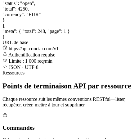
"status"
:
"open"
,
"total"
:
4250
,
"currency"
:
"EUR"
}
],
"meta"
: {
"total"
:
248
,
"page"
:
1
}
}
URL de base
https://api.conciar.com/v1
Authentification requise
Limite : 1 000 req/min
JSON · UTF-8
Ressources
Points de terminaison API par ressource
Chaque ressource suit les mêmes conventions RESTful—lister,
récupérer, créer, mettre à jour et supprimer.
Commandes