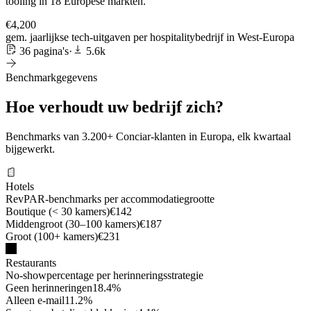
tooling in 18 Europese markten.
€4,200
gem. jaarlijkse tech-uitgaven per hospitalitybedrijf in West-Europa
36 pagina's
·
5.6k
Benchmarkgegevens
Hoe verhoudt uw bedrijf zich?
Benchmarks van 3.200+ Conciar-klanten in Europa, elk kwartaal
bijgewerkt.
Hotels
RevPAR-benchmarks per accommodatiegrootte
Boutique (< 30 kamers)
€142
Middengroot (30–100 kamers)
€187
Groot (100+ kamers)
€231
Restaurants
No-showpercentage per herinneringsstrategie
Geen herinneringen
18.4%
Alleen e-mail
11.2%