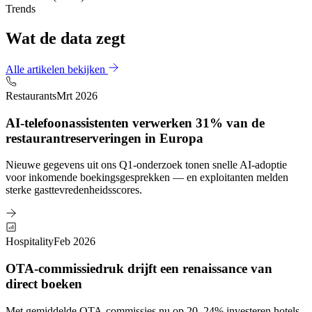
Trends
Wat de data zegt
Alle artikelen bekijken
Restaurants
Mrt 2026
AI-telefoonassistenten verwerken 31% van de
restaurantreserveringen in Europa
Nieuwe gegevens uit ons Q1-onderzoek tonen snelle AI-adoptie
voor inkomende boekingsgesprekken — en exploitanten melden
sterke gasttevredenheidsscores.
Hospitality
Feb 2026
OTA-commissiedruk drijft een renaissance van
direct boeken
Met gemiddelde OTA-commissies nu op 20–24% investeren hotels