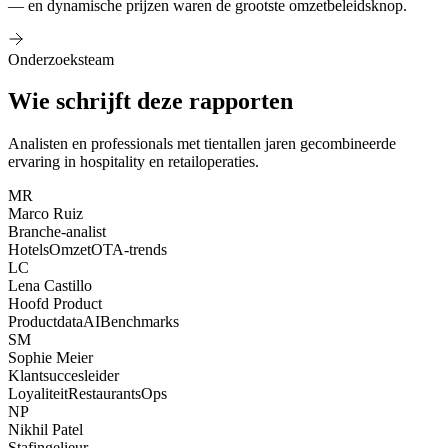
— en dynamische prijzen waren de grootste omzetbeleidsknop.
Onderzoeksteam
Wie schrijft deze rapporten
Analisten en professionals met tientallen jaren gecombineerde
ervaring in hospitality en retailoperaties.
MR
Marco Ruiz
Branche-analist
Hotels
Omzet
OTA-trends
LC
Lena Castillo
Hoofd Product
Productdata
AI
Benchmarks
SM
Sophie Meier
Klantsuccesleider
Loyaliteit
Restaurants
Ops
NP
Nikhil Patel
Stafingelieur