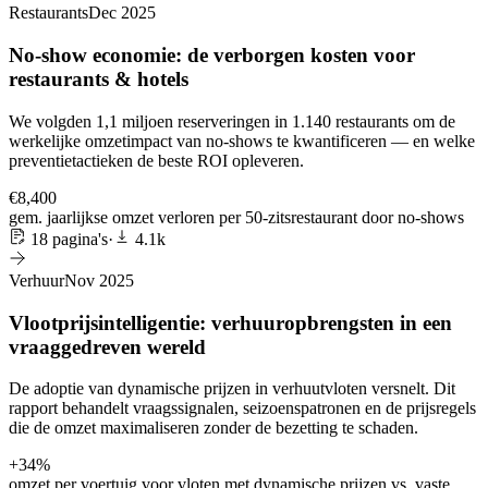
Restaurants
Dec 2025
No-show economie: de verborgen kosten voor
restaurants & hotels
We volgden 1,1 miljoen reserveringen in 1.140 restaurants om de
werkelijke omzetimpact van no-shows te kwantificeren — en welke
preventietactieken de beste ROI opleveren.
€8,400
gem. jaarlijkse omzet verloren per 50-zitsrestaurant door no-shows
18 pagina's
·
4.1k
Verhuur
Nov 2025
Vlootprijsintelligentie: verhuuropbrengsten in een
vraaggedreven wereld
De adoptie van dynamische prijzen in verhuutvloten versnelt. Dit
rapport behandelt vraagssignalen, seizoenspatronen en de prijsregels
die de omzet maximaliseren zonder de bezetting te schaden.
+34%
omzet per voertuig voor vloten met dynamische prijzen vs. vaste