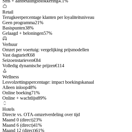
Sms + aanbetalingsblokkering
4.1%
Retail
Terugkeerpercentage klanten per loyaliteitsniveau
Geen programma
21%
Basispunten
38%
Gelaagd + beloningen
57%
Verhuur
Omzet per voertuig: vergelijking prijsmodellen
Vast dagtarief
€68
Seizoenstarieven
€84
Volledig dynamische prijzen
€114
Wellness
Lesvolzettingspercentage: impact boekingskanaal
Alleen inloop
48%
Online boeking
71%
Online + wachtlijst
89%
Hotels
Directe vs. OTA-omzetverdeling over tijd
Maand 0 (direct)
23%
Maand 6 (direct)
41%
Maand 12 (direct)
61%