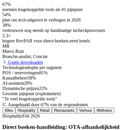
67%
noemen losgekoppelde tools als #1 pijnpunt
54%
plan om tech-uitgaven te verhogen in 2026
38%
vertrouwen nog steeds op handmatige incheckprocessen
2,3×
hogere RevPAR voor direct-boeken-eerst hotels
MR
Marco Ruiz
Branche-analist, Conciar
Gratis downloaden
Technologieadoptie per segment
POS / reserveringen
81%
Kanaalbeheer
58%
AI-assistent
29%
Dynamische prijzen
22%
Grootste pijnpunt (exploitanten)
"Te veel losgekoppelde tools"
Aangehaald door 67% van de respondenten
Alles
Hospitality
Retail
Restaurants
Verhuur
Wellness
Hospitality
Feb 2026
Direct boeken-handleiding: OTA-afhankelijkheid