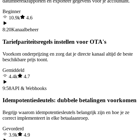
datumbereikrapporten en exporteer gegevens voor je accountant.
Beginner
10.9k
4.6
8:20
Kanaalbeheer
Tariefpariteitsregels instellen voor OTA's
Voorkom onderprijzing en zorg dat je directe kanaal altijd de beste
beschikbare prijs toont.
Gemiddeld
4.4k
4.7
9:58
API & Webhooks
Idempotentiesleutels: dubbele betalingen voorkomen
Begrijp waarom idempotentiesleutels belangrijk zijn en hoe je ze
correct implementeert in elke betaalaanroep.
Gevorderd
3.9k
4.9