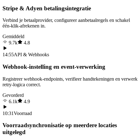
Stripe & Adyen betalingsintegratie
Verbind je betaalprovider, configureer aanbetaalregels en schakel
één-klik-afrekenen in.
Gemiddeld
9.7k
4.8
14:55
API & Webhooks
Webhook-instelling en event-verwerking
Registreer webhook-endpoints, verifieer handtekeningen en verwerk
retry-logica correct.
Gevorderd
6.1k
4.9
10:31
Voorraad
Voorraadsynchronisatie op meerdere locaties
uitgelegd