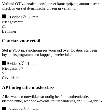
Verbind OTA-kanalen, configureer kamerprijzen, automatiseer
check-in en stel dynamische prijzen in vanaf nul.
10 video's
68 min
Niet gestart
Beginner
Conciar voor retail
Stel je POS in, synchroniseer voorraad over locaties, start een
loyaliteitsprogramma en koppel je webwinkel.
9 video's
61 min
Niet gestart
Gevorderd
API-integratie masterclass
Alles wat een ontwikkelaar nodig heeft — authenticatie,
idempotentie, webhook-events, foutafhandeling en SDK-gebruik.
12 video's
94 min