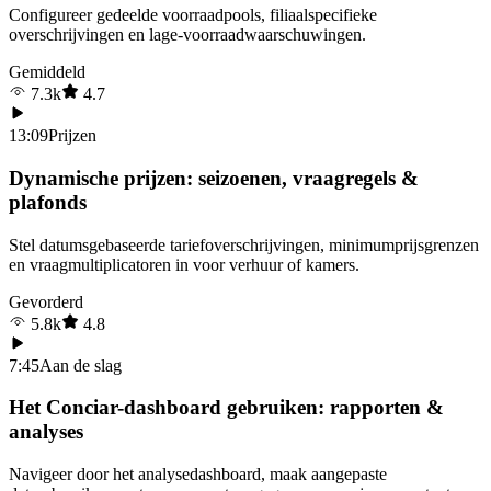
Configureer gedeelde voorraadpools, filiaalspecifieke
overschrijvingen en lage-voorraadwaarschuwingen.
Gemiddeld
7.3k
4.7
13:09
Prijzen
Dynamische prijzen: seizoenen, vraagregels &
plafonds
Stel datumsgebaseerde tariefoverschrijvingen, minimumprijsgrenzen
en vraagmultiplicatoren in voor verhuur of kamers.
Gevorderd
5.8k
4.8
7:45
Aan de slag
Het Conciar-dashboard gebruiken: rapporten &
analyses
Navigeer door het analysedashboard, maak aangepaste