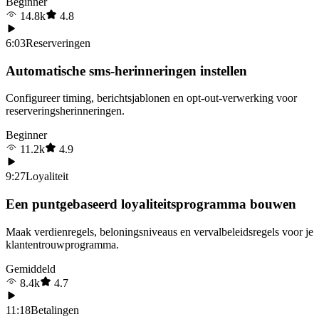
Beginner
14.8k
4.8
6:03
Reserveringen
Automatische sms-herinneringen instellen
Configureer timing, berichtsjablonen en opt-out-verwerking voor
reserveringsherinneringen.
Beginner
11.2k
4.9
9:27
Loyaliteit
Een puntgebaseerd loyaliteitsprogramma bouwen
Maak verdienregels, beloningsniveaus en vervalbeleidsregels voor je
klantentrouwprogramma.
Gemiddeld
8.4k
4.7
11:18
Betalingen