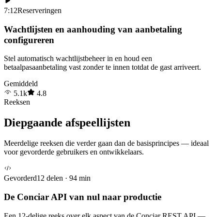
7:12
Reserveringen
Wachtlijsten en aanhouding van aanbetaling
configureren
Stel automatisch wachtlijstbeheer in en houd een
betaalpasaanbetaling vast zonder te innen totdat de gast arriveert.
Gemiddeld
5.1k
4.8
Reeksen
Diepgaande afspeellijsten
Meerdelige reeksen die verder gaan dan de basisprincipes — ideaal
voor gevorderde gebruikers en ontwikkelaars.
Gevorderd
12 delen · 94 min
De Conciar API van nul naar productie
Een 12-delige reeks over elk aspect van de Conciar REST API —