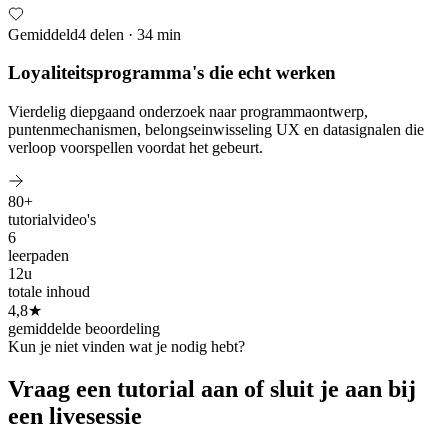
Gemiddeld
4 delen · 34 min
Loyaliteitsprogramma's die echt werken
Vierdelig diepgaand onderzoek naar programmaontwerp,
puntenmechanismen, belongseinwisseling UX en datasignalen die
verloop voorspellen voordat het gebeurt.
80+
tutorialvideo's
6
leerpaden
12u
totale inhoud
4,8★
gemiddelde beoordeling
Kun je niet vinden wat je nodig hebt?
Vraag een tutorial aan of sluit je aan bij
een livesessie