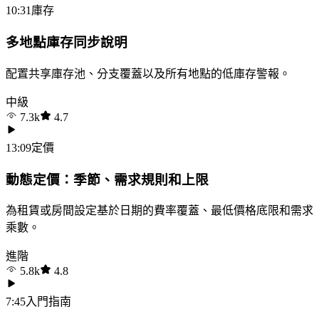
10:31
庫存
多地點庫存同步說明
配置共享庫存池、分支覆蓋以及所有地點的低庫存警報。
中級
7.3k
4.7
13:09
定價
動態定價：季節、需求規則和上限
為租賃或房間設定基於日期的費率覆蓋、最低價格底限和需求
乘數。
進階
5.8k
4.8
7:45
入門指南